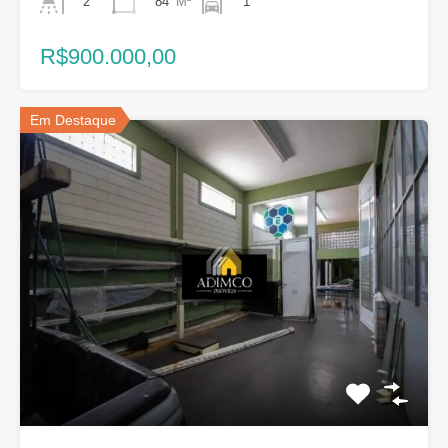
84
M²
1
2
R$900.000,00
Em Destaque