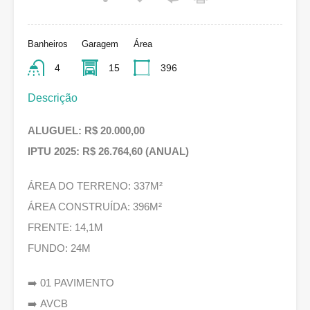
Banheiros
Garagem
Área
4
15
396
Descrição
ALUGUEL: R$ 20.000,00
IPTU 2025: R$ 26.764,60 (ANUAL)
ÁREA DO TERRENO: 337M²
ÁREA CONSTRUÍDA: 396M²
FRENTE: 14,1M
FUNDO: 24M
➡️ 01 PAVIMENTO
➡️ AVCB