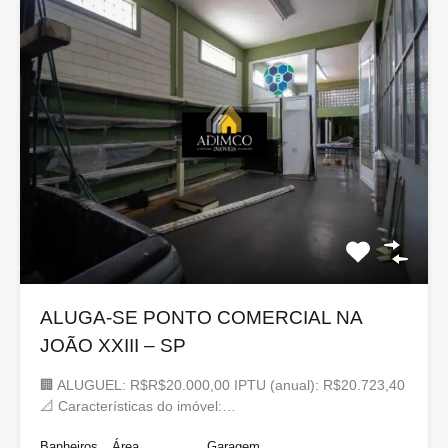
ALUGA-SE PONTO COMERCIAL NA
JOÃO XXIII – SP
🏢 ALUGUEL: R$R$20.000,00 IPTU (anual): R$20.723,40
📐 Características do imóvel:…
Banheiros
Área
Garagem