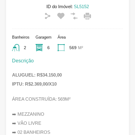
ID do Imóvel:
SL5152
Banheiros
Garagem
Área
2
6
569
M²
Descrição
ALUGUEL: R$34.150,00
IPTU: R$2.369,00/X10
ÁREA CONSTRUÍDA: 569M²
➡️ MEZZANINO
➡️ VÃO LIVRE
➡️ 02 BANHEIROS