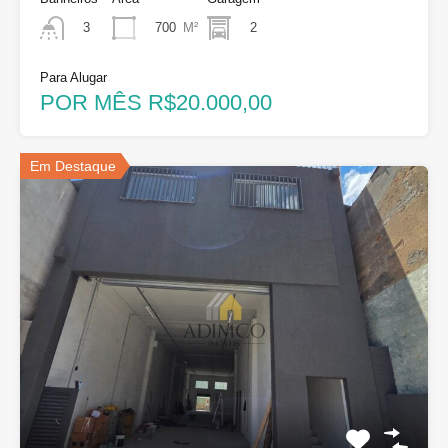
700
M²
2
3
Para Alugar
POR MÊS R$20.000,00
Em Destaque