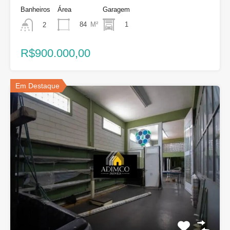
Banheiros
Área
Garagem
84
M²
1
2
R$900.000,00
Em Destaque