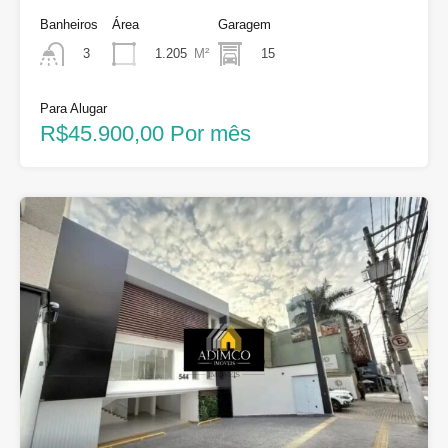
Banheiros
Área
Garagem
1.205
M²
15
3
Para Alugar
R$45.900,00 Por mês