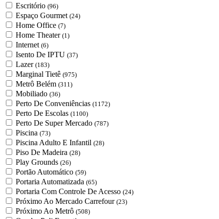
Escritório
(96)
Espaço Gourmet
(24)
Home Office
(7)
Home Theater
(1)
Internet
(6)
Isento De IPTU
(37)
Lazer
(183)
Marginal Tietê
(975)
Metrô Belém
(311)
Mobiliado
(36)
Perto De Conveniências
(1172)
Perto De Escolas
(1100)
Perto De Super Mercado
(787)
Piscina
(73)
Piscina Adulto E Infantil
(28)
Piso De Madeira
(28)
Play Grounds
(26)
Portão Automático
(59)
Portaria Automatizada
(65)
Portaria Com Controle De Acesso
(24)
Próximo Ao Mercado Carrefour
(23)
Próximo Ao Metrô
(508)