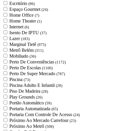
Escritório
(96)
Espaço Gourmet
(24)
Home Office
(7)
Home Theater
(1)
Internet
(6)
Isento De IPTU
(37)
Lazer
(183)
Marginal Tietê
(975)
Metrô Belém
(311)
Mobiliado
(36)
Perto De Conveniências
(1172)
Perto De Escolas
(1100)
Perto De Super Mercado
(787)
Piscina
(73)
Piscina Adulto E Infantil
(28)
Piso De Madeira
(28)
Play Grounds
(26)
Portão Automático
(59)
Portaria Automatizada
(65)
Portaria Com Controle De Acesso
(24)
Próximo Ao Mercado Carrefour
(23)
Próximo Ao Metrô
(508)