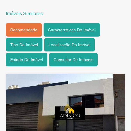
Imóveis Similares
Recomendado
Características Do Imóvel
Tipo De Imóvel
Localização Do Imóvel
Estado Do Imóvel
Consultor De Imóveis