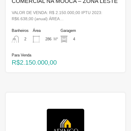
COMERCIAL NA MOOCA – ZONA LESTE
VALOR DE VENDA: R$ 2.150.000,00 IPTU 2023:
R$6.638,00 (anual) ÁREA…
Banheiros
Área
Garagem
286
M²
4
2
Para Venda
R$2.150.000,00