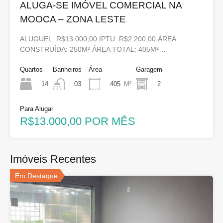
ALUGA-SE IMÓVEL COMERCIAL NA
MOOCA – ZONA LESTE
ALUGUEL: R$13.000,00 IPTU: R$2.200,00 ÁREA
CONSTRUÍDA: 250M² ÁREA TOTAL: 405M²…
Quartos
Banheiros
Área
Garagem
14
405
M²
2
03
Para Alugar
R$13.000,00 POR MÊS
Imóveis Recentes
Em Destaque