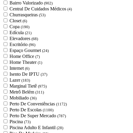
Bairro Valorizado
(902)
Central De Cuidados Médicos
(4)
Churrasqueiras
(53)
Closet
(6)
Copa
(190)
Edícula
(21)
Elevadores
(68)
Escritório
(96)
Espaço Gourmet
(24)
Home Office
(7)
Home Theater
(1)
Internet
(6)
Isento De IPTU
(37)
Lazer
(183)
Marginal Tietê
(975)
Metrô Belém
(311)
Mobiliado
(36)
Perto De Conveniências
(1172)
Perto De Escolas
(1100)
Perto De Super Mercado
(787)
Piscina
(73)
Piscina Adulto E Infantil
(28)