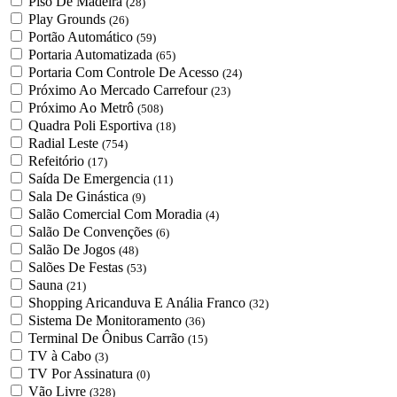
Piso De Madeira
(28)
Play Grounds
(26)
Portão Automático
(59)
Portaria Automatizada
(65)
Portaria Com Controle De Acesso
(24)
Próximo Ao Mercado Carrefour
(23)
Próximo Ao Metrô
(508)
Quadra Poli Esportiva
(18)
Radial Leste
(754)
Refeitório
(17)
Saída De Emergencia
(11)
Sala De Ginástica
(9)
Salão Comercial Com Moradia
(4)
Salão De Convenções
(6)
Salão De Jogos
(48)
Salões De Festas
(53)
Sauna
(21)
Shopping Aricanduva E Anália Franco
(32)
Sistema De Monitoramento
(36)
Terminal De Ônibus Carrão
(15)
TV à Cabo
(3)
TV Por Assinatura
(0)
Vão Livre
(328)