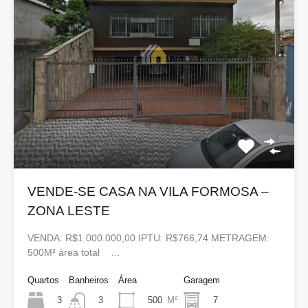
VENDE-SE CASA NA VILA FORMOSA –
ZONA LESTE
VENDA: R$1.000.000,00 IPTU: R$766,74 METRAGEM:
500M² área total …
Quartos
Banheiros
Área
Garagem
3
500
M²
7
3