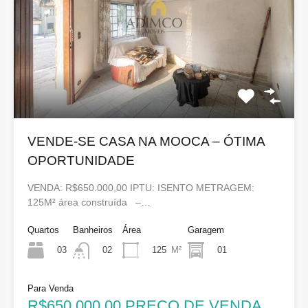
VENDE-SE CASA NA MOOCA – ÓTIMA
OPORTUNIDADE
VENDA: R$650.000,00 IPTU: ISENTO METRAGEM:
125M² área construída –…
Quartos
Banheiros
Área
Garagem
03
125
M²
01
02
Para Venda
R$650.000,00 PREÇO DE VENDA