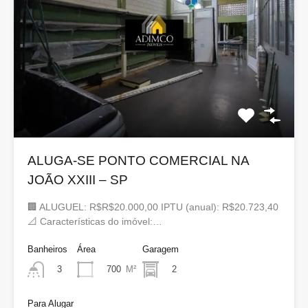
ALUGA-SE PONTO COMERCIAL NA
JOÃO XXIII – SP
🏢 ALUGUEL: R$R$20.000,00 IPTU (anual): R$20.723,40
📐 Características do imóvel:…
Banheiros
Área
Garagem
700
M²
2
3
Para Alugar