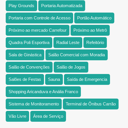
Play Grounds
Portaria Automatizada
Portaria com Controle de Acesso
Portão Automático
Próximo ao mercado Carrefour
Próximo ao Metrô
Quadra Poli Esportiva
Radial Leste
Refeitório
Sala de Ginástica
Salão Comercial com Moradia
Salão de Convenções
Salão de Jogos
Salões de Festas
Sauna
Saída de Emergencia
Shopping Aricanduva e Anália Franco
Sistema de Monitoramento
Terminal de Ônibus Carrão
Vão Livre
Área de Serviço