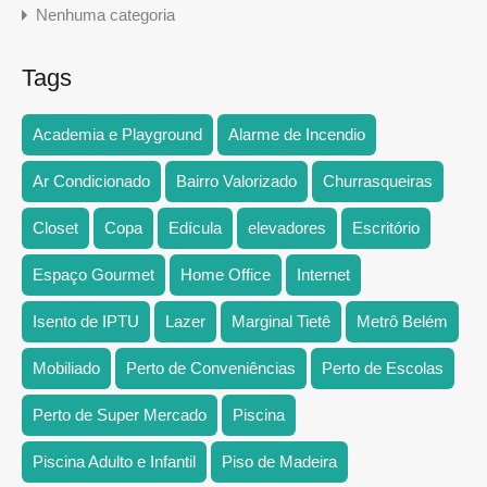
Nenhuma categoria
Tags
Academia e Playground
Alarme de Incendio
Ar Condicionado
Bairro Valorizado
Churrasqueiras
Closet
Copa
Edícula
elevadores
Escritório
Espaço Gourmet
Home Office
Internet
Isento de IPTU
Lazer
Marginal Tietê
Metrô Belém
Mobiliado
Perto de Conveniências
Perto de Escolas
Perto de Super Mercado
Piscina
Piscina Adulto e Infantil
Piso de Madeira