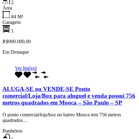
2
Área
84
M²
Garagem
1
R$900.000,00
Em Destaque
Ver Imóvel
ALUGA-SE ou VENDE-SE Ponto
comercial/Loja/Box para aluguel e venda possui 756
metros quadrados em Mooca – São Paulo – SP
O ponto comercial/loja/box no bairro Mooca tem 756 metros
quadrados…
Banheiros