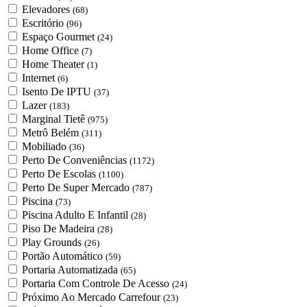
Elevadores
(68)
Escritório
(96)
Espaço Gourmet
(24)
Home Office
(7)
Home Theater
(1)
Internet
(6)
Isento De IPTU
(37)
Lazer
(183)
Marginal Tietê
(975)
Metrô Belém
(311)
Mobiliado
(36)
Perto De Conveniências
(1172)
Perto De Escolas
(1100)
Perto De Super Mercado
(787)
Piscina
(73)
Piscina Adulto E Infantil
(28)
Piso De Madeira
(28)
Play Grounds
(26)
Portão Automático
(59)
Portaria Automatizada
(65)
Portaria Com Controle De Acesso
(24)
Próximo Ao Mercado Carrefour
(23)