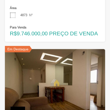
Área
4873
M²
Para Venda
R$9.746.000,00 PREÇO DE VENDA
Em Destaque