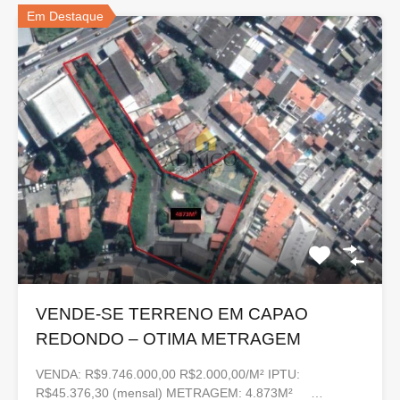
Em Destaque
VENDE-SE TERRENO EM CAPAO
REDONDO – OTIMA METRAGEM
VENDA: R$9.746.000,00 R$2.000,00/M² IPTU:
R$45.376,30 (mensal) METRAGEM: 4.873M² …