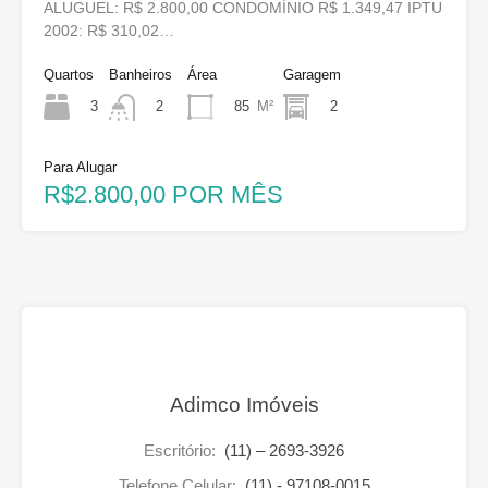
ALUGUEL: R$ 2.800,00 CONDOMÍNIO R$ 1.349,47 IPTU
2002: R$ 310,02…
Quartos
Banheiros
Área
Garagem
3
85
M²
2
2
Para Alugar
R$2.800,00 POR MÊS
Adimco Imóveis
Escritório:
(11) – 2693-3926
Telefone Celular:
(11) - 97108-0015