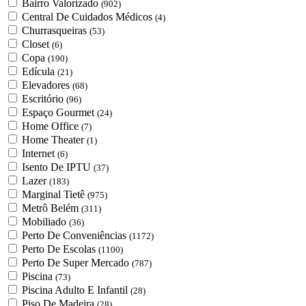
Bairro Valorizado
(902)
Central De Cuidados Médicos
(4)
Churrasqueiras
(53)
Closet
(6)
Copa
(190)
Edícula
(21)
Elevadores
(68)
Escritório
(96)
Espaço Gourmet
(24)
Home Office
(7)
Home Theater
(1)
Internet
(6)
Isento De IPTU
(37)
Lazer
(183)
Marginal Tietê
(975)
Metrô Belém
(311)
Mobiliado
(36)
Perto De Conveniências
(1172)
Perto De Escolas
(1100)
Perto De Super Mercado
(787)
Piscina
(73)
Piscina Adulto E Infantil
(28)
Piso De Madeira
(28)