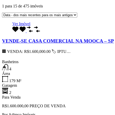
1
para
15
de
475
imóveis
Ver Imóvel
VENDE-SE CASA COMERCIAL NA MOOCA – SP
🏢 VENDA: R$1.600,000.00 🏷 IPTU…
Banheiros
4
Área
179
M²
Garagem
2
Para Venda
R$1.600.000,00 PREÇO DE VENDA
Por
Adimco Imóveis