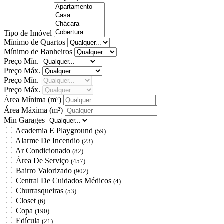
Tipo de Imóvel
Mínimo de Quartos
Mínimo de Banheiros
Preço Mín.
Preço Máx.
Preço Mín.
Preço Máx.
Área Mínima
(m²)
Área Máxima
(m²)
Min Garages
Academia E Playground
(59)
Alarme De Incendio
(23)
Ar Condicionado
(82)
Área De Serviço
(457)
Bairro Valorizado
(902)
Central De Cuidados Médicos
(4)
Churrasqueiras
(53)
Closet
(6)
Copa
(190)
Edícula
(21)