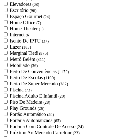
Elevadores
(68)
Escritório
(96)
Espaço Gourmet
(24)
Home Office
(7)
Home Theater
(1)
Internet
(6)
Isento De IPTU
(37)
Lazer
(183)
Marginal Tietê
(975)
Metrô Belém
(311)
Mobiliado
(36)
Perto De Conveniências
(1172)
Perto De Escolas
(1100)
Perto De Super Mercado
(787)
Piscina
(73)
Piscina Adulto E Infantil
(28)
Piso De Madeira
(28)
Play Grounds
(26)
Portão Automático
(59)
Portaria Automatizada
(65)
Portaria Com Controle De Acesso
(24)
Próximo Ao Mercado Carrefour
(23)