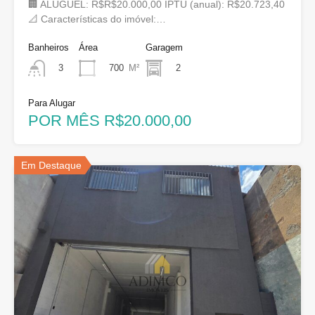
🏢 ALUGUEL: R$R$20.000,00 IPTU (anual): R$20.723,40
📐 Características do imóvel:…
Banheiros
Área
Garagem
700
M²
2
3
Para Alugar
POR MÊS R$20.000,00
Em Destaque