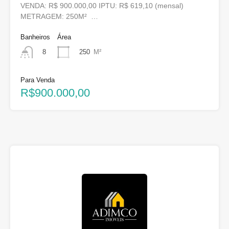
VENDA: R$ 900.000,00 IPTU: R$ 619,10 (mensal)
METRAGEM: 250M² …
Banheiros
Área
250
M²
8
Para Venda
R$900.000,00