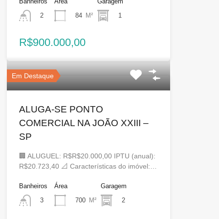
Banheiros
Área
Garagem
84
M²
1
2
R$900.000,00
Em Destaque
ALUGA-SE PONTO
COMERCIAL NA JOÃO XXIII –
SP
🏢 ALUGUEL: R$R$20.000,00 IPTU (anual):
R$20.723,40 📐 Características do imóvel:…
Banheiros
Área
Garagem
700
M²
2
3