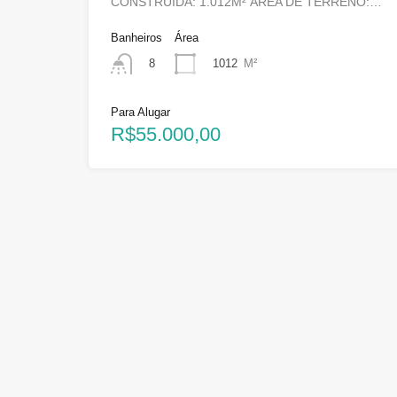
CONSTRUÍDA: 1.012M² ÁREA DE TERRENO:…
Banheiros
Área
1012
M²
8
Para Alugar
R$55.000,00