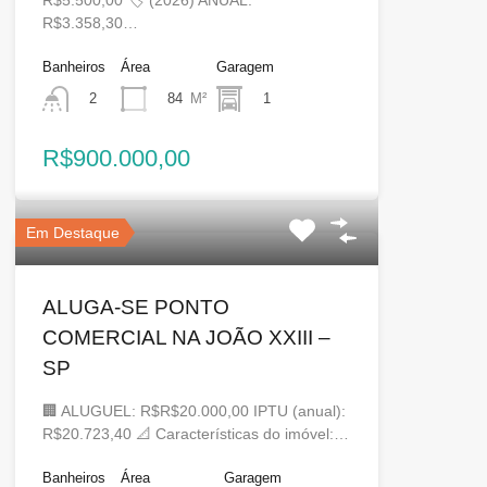
R$3.358,30…
Banheiros
Área
Garagem
84
M²
1
2
R$900.000,00
Em Destaque
ALUGA-SE PONTO
COMERCIAL NA JOÃO XXIII –
SP
🏢 ALUGUEL: R$R$20.000,00 IPTU (anual):
R$20.723,40 📐 Características do imóvel:…
Banheiros
Área
Garagem