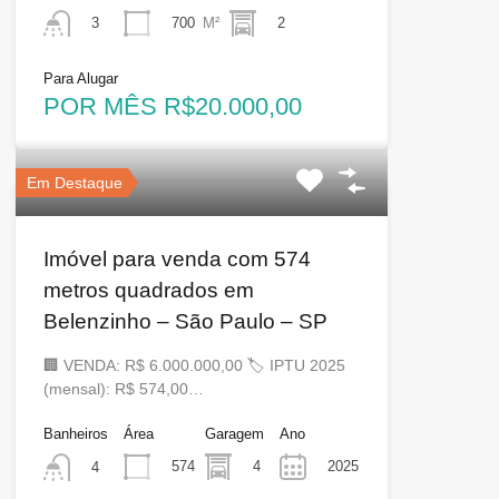
700
M²
2
3
Para Alugar
POR MÊS R$20.000,00
Em Destaque
Imóvel para venda com 574
metros quadrados em
Belenzinho – São Paulo – SP
🏢 VENDA: R$ 6.000.000,00 🏷 IPTU 2025
(mensal): R$ 574,00…
Banheiros
Área
Garagem
Ano
574
4
2025
4