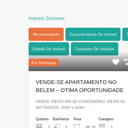
Imóveis Similares
Recomendado
Características Do Imóvel
Estado Do Imóvel
Consultor De Imóveis
Em Destaque
VENDE-SE APARTAMENTO NO
BELEM – OTIMA OPORTUNIDADE
VENDA: R$349.900,00 CONDOMÍNIO: R$300,00
METRAGEM: 56M² e 65M² …
Quartos
Banheiros
Área
Garagem
2
56
M²
1
2