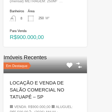
(mensal) METRAGEM: 250M² …
Banheiros
Área
250
M²
8
Para Venda
R$900.000,00
Imóveis Recentes
Em Destaque
LOCAÇÃO E VENDA DE
SALÃO COMERCIAL NO
TATUAPÉ – SP
🏢 VENDA: R$900.000,00 🏢 ALUGUEL:
R$5.500,00 🏷 (2026) ANUAL: