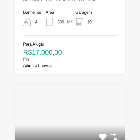
Banheiros
Área
Garagem
M²
500
10
4
Para Alugar
R$17.000,00
Por
Adimco Imóveis