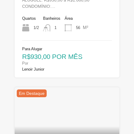
CONDOMÍNIO:…
Quartos
Banheiros
Área
M²
1/2
56
1
Para Alugar
R$930,00 POR MÊS
Por
Lenoir Junior
Em Destaque