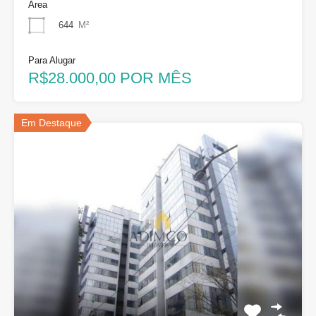
Área
644
M²
Para Alugar
R$28.000,00 POR MÊS
Em Destaque