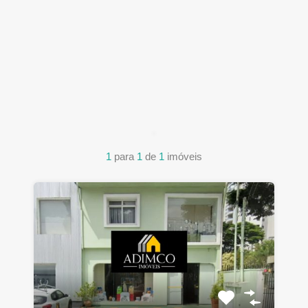
1
para
1
de
1
imóveis