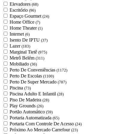
Elevadores
(68)
Escritório
(96)
Espaço Gourmet
(24)
Home Office
(7)
Home Theater
(1)
Internet
(6)
Isento De IPTU
(37)
Lazer
(183)
Marginal Tietê
(975)
Metrô Belém
(311)
Mobiliado
(36)
Perto De Conveniências
(1172)
Perto De Escolas
(1100)
Perto De Super Mercado
(787)
Piscina
(73)
Piscina Adulto E Infantil
(28)
Piso De Madeira
(28)
Play Grounds
(26)
Portão Automático
(59)
Portaria Automatizada
(65)
Portaria Com Controle De Acesso
(24)
Próximo Ao Mercado Carrefour
(23)