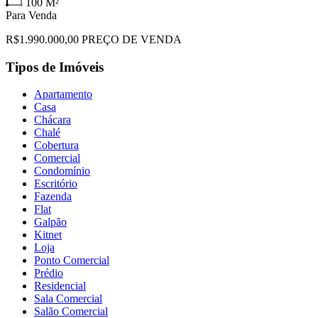
100
M²
Para Venda
R$1.990.000,00 PREÇO DE VENDA
Tipos de Imóveis
Apartamento
Casa
Chácara
Chalé
Cobertura
Comercial
Condomínio
Escritório
Fazenda
Flat
Galpão
Kitnet
Loja
Ponto Comercial
Prédio
Residencial
Sala Comercial
Salão Comercial