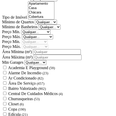
Tipo de Imóvel
Mínimo de Quartos
Mínimo de Banheiros
Preço Mín.
Preço Máx.
Preço Mín.
Preço Máx.
Área Mínima
(m²)
Área Máxima
(m²)
Min Garages
Academia E Playground
(59)
Alarme De Incendio
(23)
Ar Condicionado
(82)
Área De Serviço
(457)
Bairro Valorizado
(902)
Central De Cuidados Médicos
(4)
Churrasqueiras
(53)
Closet
(6)
Copa
(190)
Edícula
(21)