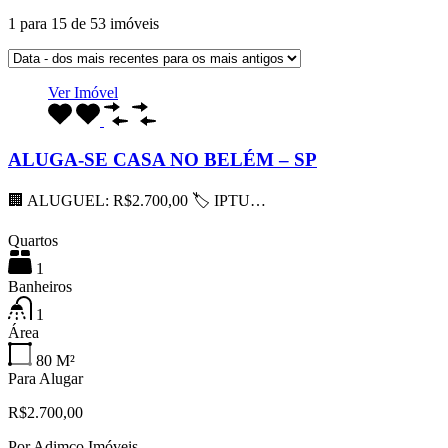
1
para
15
de
53
imóveis
Ver Imóvel
ALUGA-SE CASA NO BELÉM – SP
🏢 ALUGUEL: R$2.700,00 🏷 IPTU…
Quartos
1
Banheiros
1
Área
80
M²
Para Alugar
R$2.700,00
Por
Adimco Imóveis