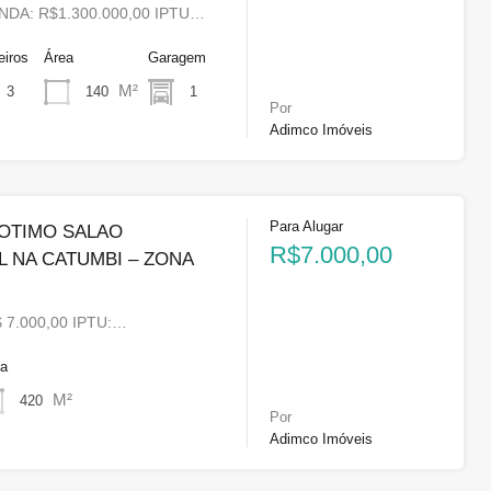
NDA: R$1.300.000,00 IPTU…
eiros
Área
Garagem
M²
140
1
3
Por
Adimco Imóveis
Para Alugar
 OTIMO SALAO
R$7.000,00
 NA CATUMBI – ZONA
 7.000,00 IPTU:…
ea
M²
420
Por
Adimco Imóveis