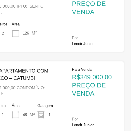
PREÇO DE
.000,00 IPTU: ISENTO
VENDA
…
eiros
Área
M²
126
2
Por
Lenoir Junior
Para Venda
 APARTAMENTO COM
R$349.000,00
CO – CATUMBI
PREÇO DE
9.000,00 CONDOMÍNIO:
VENDA
TU:…
eiros
Área
Garagem
M²
48
1
1
Por
Lenoir Junior