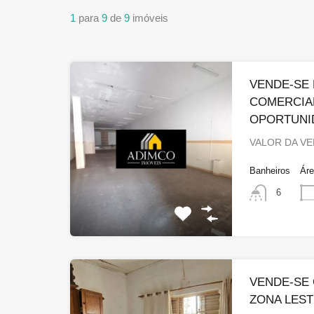
1
para
9
de
9
imóveis
VENDE-SE 
COMERCIA
OPORTUNI
VALOR DA VE
Banheiros
Ár
6
VENDE-SE 
ZONA LES