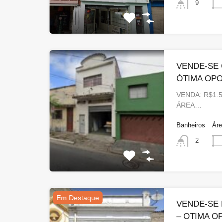
9
VENDE-SE 
ÓTIMA OP
VENDA: R$1.5
ÁREA…
Banheiros
Ár
2
Em Destaque
VENDE-SE 
– OTIMA 