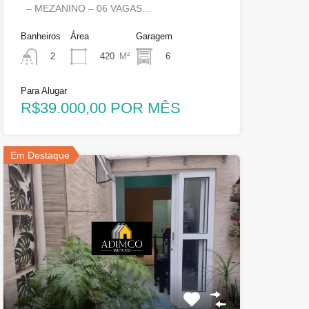
– MEZANINO – 06 VAGAS…
Banheiros
Área
Garagem
420
M²
6
2
Para Alugar
R$39.000,00 POR MÊS
Em Destaque