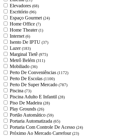
Elevadores
(68)
Escritório
(96)
Espaço Gourmet
(24)
Home Office
(7)
Home Theater
(1)
Internet
(6)
Isento De IPTU
(37)
Lazer
(183)
Marginal Tietê
(975)
Metrô Belém
(311)
Mobiliado
(36)
Perto De Conveniências
(1172)
Perto De Escolas
(1100)
Perto De Super Mercado
(787)
Piscina
(73)
Piscina Adulto E Infantil
(28)
Piso De Madeira
(28)
Play Grounds
(26)
Portão Automático
(59)
Portaria Automatizada
(65)
Portaria Com Controle De Acesso
(24)
Próximo Ao Mercado Carrefour
(23)