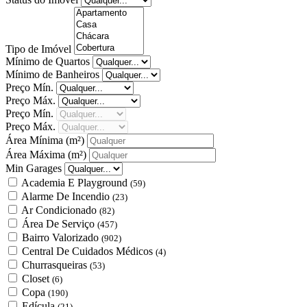
Tipo de Imóvel
Mínimo de Quartos
Mínimo de Banheiros
Preço Mín.
Preço Máx.
Preço Mín.
Preço Máx.
Área Mínima
(m²)
Área Máxima
(m²)
Min Garages
Academia E Playground
(59)
Alarme De Incendio
(23)
Ar Condicionado
(82)
Área De Serviço
(457)
Bairro Valorizado
(902)
Central De Cuidados Médicos
(4)
Churrasqueiras
(53)
Closet
(6)
Copa
(190)
Edícula
(21)