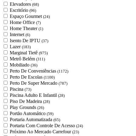
Elevadores
(68)
Escritório
(96)
Espaço Gourmet
(24)
Home Office
(7)
Home Theater
(1)
Internet
(6)
Isento De IPTU
(37)
Lazer
(183)
Marginal Tietê
(975)
Metrô Belém
(311)
Mobiliado
(36)
Perto De Conveniências
(1172)
Perto De Escolas
(1100)
Perto De Super Mercado
(787)
Piscina
(73)
Piscina Adulto E Infantil
(28)
Piso De Madeira
(28)
Play Grounds
(26)
Portão Automático
(59)
Portaria Automatizada
(65)
Portaria Com Controle De Acesso
(24)
Próximo Ao Mercado Carrefour
(23)