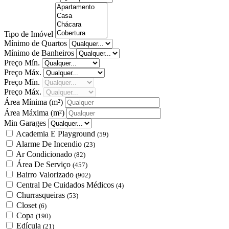
Tipo de Imóvel
Mínimo de Quartos
Mínimo de Banheiros
Preço Mín.
Preço Máx.
Preço Mín.
Preço Máx.
Área Mínima
(m²)
Área Máxima
(m²)
Min Garages
Academia E Playground
(59)
Alarme De Incendio
(23)
Ar Condicionado
(82)
Área De Serviço
(457)
Bairro Valorizado
(902)
Central De Cuidados Médicos
(4)
Churrasqueiras
(53)
Closet
(6)
Copa
(190)
Edícula
(21)