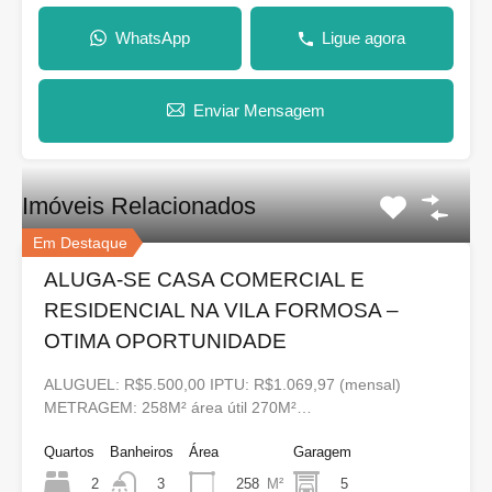
WhatsApp
Ligue agora
Enviar Mensagem
Imóveis Relacionados
Em Destaque
ALUGA-SE CASA COMERCIAL E
RESIDENCIAL NA VILA FORMOSA –
OTIMA OPORTUNIDADE
ALUGUEL: R$5.500,00 IPTU: R$1.069,97 (mensal)
METRAGEM: 258M² área útil 270M²…
Quartos
Banheiros
Área
Garagem
2
258
M²
5
3