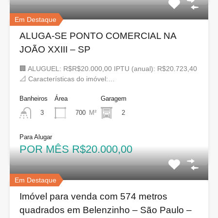
Em Destaque
ALUGA-SE PONTO COMERCIAL NA
JOÃO XXIII – SP
🏢 ALUGUEL: R$R$20.000,00 IPTU (anual): R$20.723,40
📐 Características do imóvel:…
Banheiros
Área
Garagem
700
M²
2
3
Para Alugar
POR MÊS R$20.000,00
Em Destaque
Imóvel para venda com 574 metros
quadrados em Belenzinho – São Paulo –