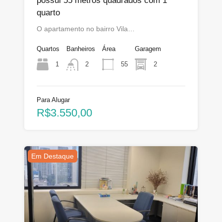
possui 55 metros quadrados com 1
quarto
O apartamento no bairro Vila…
Quartos
Banheiros
Área
Garagem
1
55
2
2
Para Alugar
R$3.550,00
Em Destaque