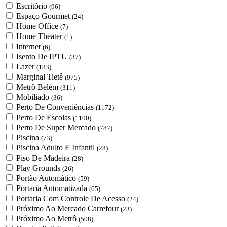
Escritório
(96)
Espaço Gourmet
(24)
Home Office
(7)
Home Theater
(1)
Internet
(6)
Isento De IPTU
(37)
Lazer
(183)
Marginal Tietê
(975)
Metrô Belém
(311)
Mobiliado
(36)
Perto De Conveniências
(1172)
Perto De Escolas
(1100)
Perto De Super Mercado
(787)
Piscina
(73)
Piscina Adulto E Infantil
(28)
Piso De Madeira
(28)
Play Grounds
(26)
Portão Automático
(59)
Portaria Automatizada
(65)
Portaria Com Controle De Acesso
(24)
Próximo Ao Mercado Carrefour
(23)
Próximo Ao Metrô
(508)