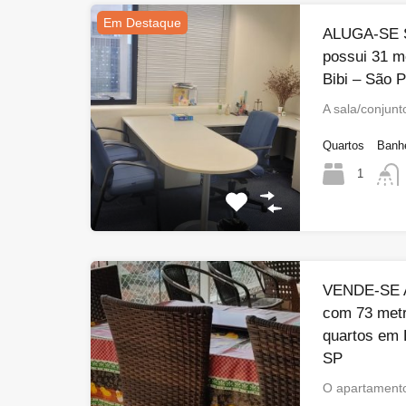
Em Destaque
ALUGA-SE Sa
possui 31 m
Bibi – São 
A sala/conjunt
Quartos
Banh
1
VENDE-SE A
com 73 met
quartos em 
SP
O apartamento