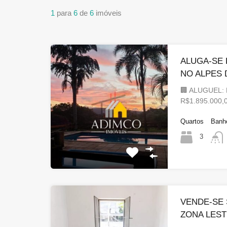
1
para
6
de
6
imóveis
ALUGA-SE 
NO ALPES 
🏢 ALUGUEL: 
R$1.895.000
Quartos
Banh
3
VENDE-SE
ZONA LES