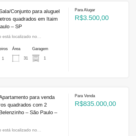
Para Alugar
la/Conjunto para aluguel
R$3.500,00
etros quadrados em Itaim
Paulo – SP
o está localizado no…
eiros
Área
Garagem
31
1
1
Para Venda
partamento para venda
R$835.000,00
ros quadrados com 2
Belenzinho – São Paulo –
 está localizado no…