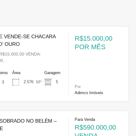
E VENDE-SE CHACARA
R$15.000,00
D’ OURO
POR MÊS
R$15.000,00 VENDA:
,00…
eiros
Área
Garagem
M²
2.576
5
3
Por
Adimco Imóveis
Para Venda
 SOBRADO NO BELÉM –
R$590.000,00
TE
VENDA