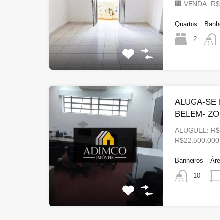
🏢 VENDA: R$
Quartos
Banh
2
ALUGA-SE 
BELÉM- ZO
ALUGUEL: R$
R$22.500.00
Banheiros
Ár
10