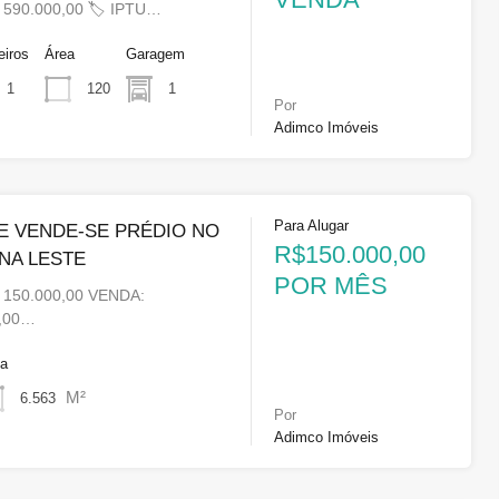
 590.000,00 🏷 IPTU…
eiros
Área
Garagem
120
1
1
Por
Adimco Imóveis
Para Alugar
E VENDE-SE PRÉDIO NO
R$150.000,00
NA LESTE
POR MÊS
 150.000,00 VENDA:
0,00…
ea
M²
6.563
Por
Adimco Imóveis