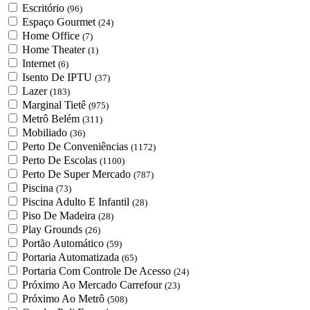
Escritório
(96)
Espaço Gourmet
(24)
Home Office
(7)
Home Theater
(1)
Internet
(6)
Isento De IPTU
(37)
Lazer
(183)
Marginal Tietê
(975)
Metrô Belém
(311)
Mobiliado
(36)
Perto De Conveniências
(1172)
Perto De Escolas
(1100)
Perto De Super Mercado
(787)
Piscina
(73)
Piscina Adulto E Infantil
(28)
Piso De Madeira
(28)
Play Grounds
(26)
Portão Automático
(59)
Portaria Automatizada
(65)
Portaria Com Controle De Acesso
(24)
Próximo Ao Mercado Carrefour
(23)
Próximo Ao Metrô
(508)