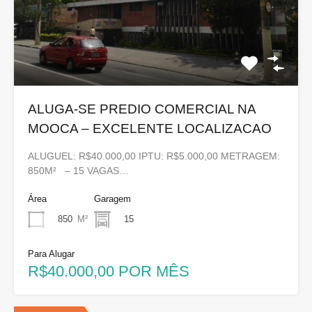
ALUGA-SE PREDIO COMERCIAL NA
MOOCA – EXCELENTE LOCALIZACAO
ALUGUEL: R$40.000,00 IPTU: R$5.000,00 METRAGEM:
850M² – 15 VAGAS…
Área
Garagem
850
M²
15
Para Alugar
R$40.000,00 POR MÊS