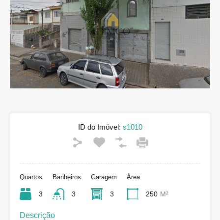
ID do Imóvel:
s1010
Quartos
Banheiros
Garagem
Área
3
3
3
250
M²
Descrição