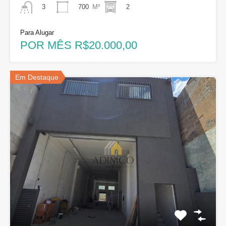
700
M²
2
3
Para Alugar
POR MÊS R$20.000,00
Em Destaque