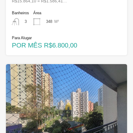
R$15.864,10 = R$1.586,41…
Banheiros
Área
348
M²
3
Para Alugar
POR MÊS R$6.800,00