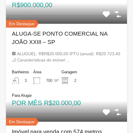
R$900.000,00
Em Destaque
ALUGA-SE PONTO COMERCIAL NA
JOÃO XXIII – SP
🏢 ALUGUEL: R$R$20.000,00 IPTU (anual): R$20.723,40
📐 Características do imóvel:…
Banheiros
Área
Garagem
700
M²
2
3
Para Alugar
POR MÊS R$20.000,00
Em Destaque
Imóvel para venda com 574 metros