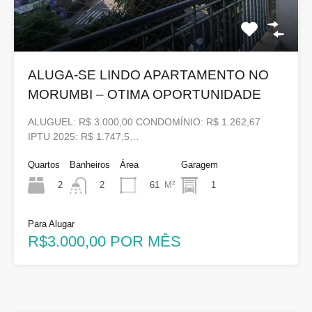
ALUGA-SE LINDO APARTAMENTO NO
MORUMBI – OTIMA OPORTUNIDADE
ALUGUEL: R$ 3.000,00 CONDOMÍNIO: R$ 1.262,67
IPTU 2025: R$ 1.747,5…
Quartos
Banheiros
Área
Garagem
2
61
M²
1
2
Para Alugar
R$3.000,00 POR MÊS