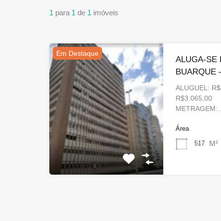
1
para
1
de
1
imóveis
Em Destaque
ALUGA-SE 
BUARQUE 
ALUGUEL: R$3
R$3
METRAGEM:
Área
M²
517