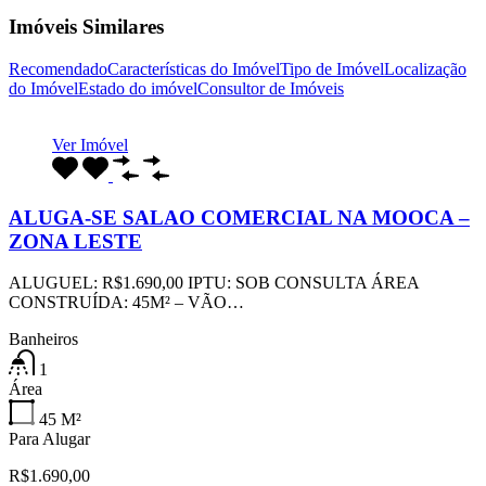
Imóveis Similares
Recomendado
Características do Imóvel
Tipo de Imóvel
Localização
do Imóvel
Estado do imóvel
Consultor de Imóveis
Ver Imóvel
ALUGA-SE SALAO COMERCIAL NA MOOCA –
ZONA LESTE
ALUGUEL: R$1.690,00 IPTU: SOB CONSULTA ÁREA
CONSTRUÍDA: 45M² – VÃO…
Banheiros
1
Área
45
M²
Para Alugar
R$1.690,00