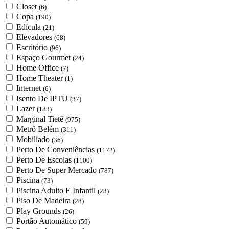
Closet
(6)
Copa
(190)
Edícula
(21)
Elevadores
(68)
Escritório
(96)
Espaço Gourmet
(24)
Home Office
(7)
Home Theater
(1)
Internet
(6)
Isento De IPTU
(37)
Lazer
(183)
Marginal Tietê
(975)
Metrô Belém
(311)
Mobiliado
(36)
Perto De Conveniências
(1172)
Perto De Escolas
(1100)
Perto De Super Mercado
(787)
Piscina
(73)
Piscina Adulto E Infantil
(28)
Piso De Madeira
(28)
Play Grounds
(26)
Portão Automático
(59)