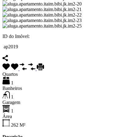
ID do Imóvel:
ap2019
Quartos
1
Banheiros
1
Garagem
1
Área
262
M²
Descrição