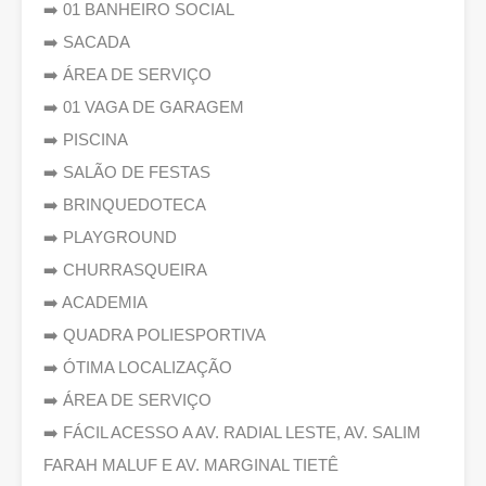
➡️ 01 BANHEIRO SOCIAL
➡️ SACADA
➡️ ÁREA DE SERVIÇO
➡️ 01 VAGA DE GARAGEM
➡️ PISCINA
➡️ SALÃO DE FESTAS
➡️ BRINQUEDOTECA
➡️ PLAYGROUND
➡️ CHURRASQUEIRA
➡️ ACADEMIA
➡️ QUADRA POLIESPORTIVA
➡️ ÓTIMA LOCALIZAÇÃO
➡️ ÁREA DE SERVIÇO
➡️ FÁCIL ACESSO A AV. RADIAL LESTE, AV. SALIM
FARAH MALUF E AV. MARGINAL TIETÊ