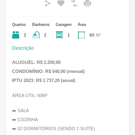
Quartos
Banheiros
Garagem
Área
2
2
1
60
M²
Descrição
ALUGUEL: R$ 2.200,00
CONDOMÍNIO: R$ 540,00 (mensal)
IPTU 2023: R$ 1.737,20 (anual)
ÁREA ÚTIL: 60M²
➡️ SALA
➡️ COZINHA
➡️ 02 DORMITÓRIOS (SENDO 1 SUÍTE)