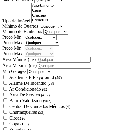
Tipo de Imóvel
Mínimo de Quartos
Mínimo de Banheiros
Preço Mín.
Preço Máx.
Preço Mín.
Preço Máx.
Área Mínima
(m²)
Área Máxima
(m²)
Min Garages
Academia E Playground
(59)
Alarme De Incendio
(23)
Ar Condicionado
(82)
Área De Serviço
(457)
Bairro Valorizado
(902)
Central De Cuidados Médicos
(4)
Churrasqueiras
(53)
Closet
(6)
Copa
(190)
Edícula
(21)