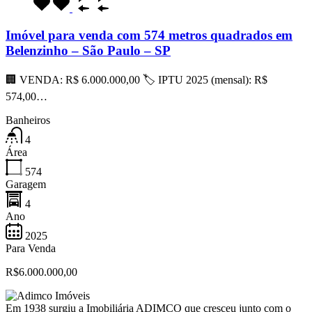
Imóvel para venda com 574 metros quadrados em
Belenzinho – São Paulo – SP
🏢 VENDA: R$ 6.000.000,00 🏷 IPTU 2025 (mensal): R$
574,00…
Banheiros
4
Área
574
Garagem
4
Ano
2025
Para Venda
R$6.000.000,00
Em 1938 surgiu a Imobiliária ADIMCO que cresceu junto com o