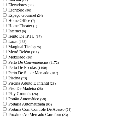
Elevadores
(68)
Escritório
(96)
Espaço Gourmet
(24)
Home Office
(7)
Home Theater
(1)
Internet
(6)
Isento De IPTU
(37)
Lazer
(183)
Marginal Tietê
(975)
Metrô Belém
(311)
Mobiliado
(36)
Perto De Conveniências
(1172)
Perto De Escolas
(1100)
Perto De Super Mercado
(787)
Piscina
(73)
Piscina Adulto E Infantil
(28)
Piso De Madeira
(28)
Play Grounds
(26)
Portão Automático
(59)
Portaria Automatizada
(65)
Portaria Com Controle De Acesso
(24)
Próximo Ao Mercado Carrefour
(23)