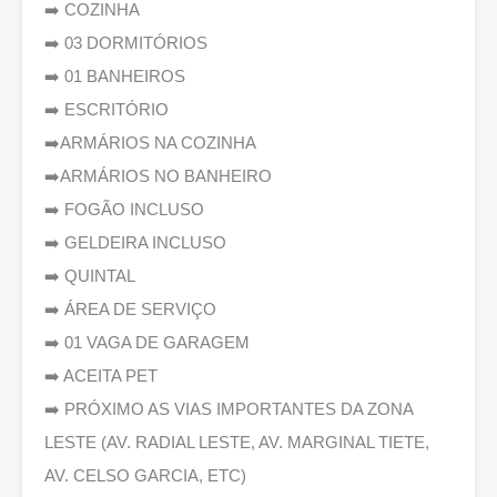
➡️ COZINHA
➡️ 03 DORMITÓRIOS
➡️ 01 BANHEIROS
➡️ ESCRITÓRIO
➡️ARMÁRIOS NA COZINHA
➡️ARMÁRIOS NO BANHEIRO
➡️ FOGÃO INCLUSO
➡️ GELDEIRA INCLUSO
➡️ QUINTAL
➡️ ÁREA DE SERVIÇO
➡️ 01 VAGA DE GARAGEM
➡️ ACEITA PET
➡️ PRÓXIMO AS VIAS IMPORTANTES DA ZONA
LESTE (AV. RADIAL LESTE, AV. MARGINAL TIETE,
AV. CELSO GARCIA, ETC)