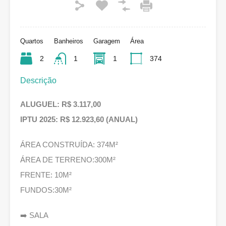
Quartos
Banheiros
Garagem
Área
2
1
1
374
Descrição
ALUGUEL: R$ 3.117,00
IPTU 2025: R$ 12.923,60 (ANUAL)
ÁREA CONSTRUÍDA: 374M²
ÁREA DE TERRENO:300M²
FRENTE: 10M²
FUNDOS:30M²
➡️ SALA