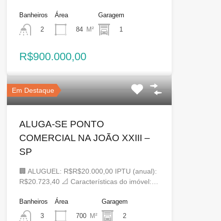
Banheiros
Área
Garagem
84
M²
1
2
R$900.000,00
Em Destaque
ALUGA-SE PONTO
COMERCIAL NA JOÃO XXIII –
SP
🏢 ALUGUEL: R$R$20.000,00 IPTU (anual):
R$20.723,40 📐 Características do imóvel:…
Banheiros
Área
Garagem
700
M²
2
3