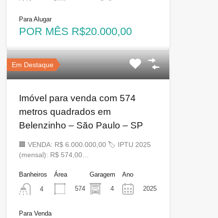
Para Alugar
POR MÊS R$20.000,00
Em Destaque
Imóvel para venda com 574
metros quadrados em
Belenzinho – São Paulo – SP
🏢 VENDA: R$ 6.000.000,00 🏷 IPTU 2025
(mensal): R$ 574,00…
Banheiros
Área
Garagem
Ano
574
4
2025
4
Para Venda