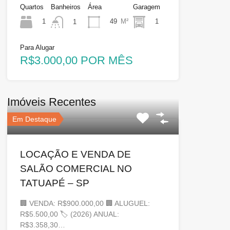
Quartos
Banheiros
Área
Garagem
1
49
M²
1
1
Para Alugar
R$3.000,00 POR MÊS
Imóveis Recentes
Em Destaque
LOCAÇÃO E VENDA DE
SALÃO COMERCIAL NO
TATUAPÉ – SP
🏢 VENDA: R$900.000,00 🏢 ALUGUEL:
R$5.500,00 🏷 (2026) ANUAL:
R$3.358,30…