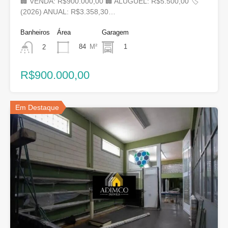
🏢 VENDA: R$900.000,00 🏢 ALUGUEL: R$5.500,00 🏷
(2026) ANUAL: R$3.358,30…
Banheiros
Área
Garagem
84
M²
1
2
R$900.000,00
Em Destaque