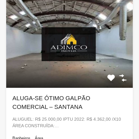
ALUGA-SE ÓTIMO GALPÃO
COMERCIAL – SANTANA
ALUGUEL: R$ 25.000,00 IPTU 2022: R$ 4.362,00 /X10
ÁREA CONSTRUÍDA:…
Banheiros
Área