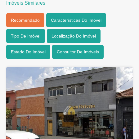
Imóveis Similares
Recomendado
Características Do Imóvel
Tipo De Imóvel
Localização Do Imóvel
Estado Do Imóvel
Consultor De Imóveis