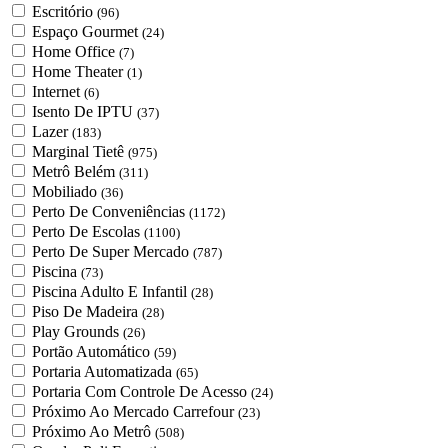
Escritório
(96)
Espaço Gourmet
(24)
Home Office
(7)
Home Theater
(1)
Internet
(6)
Isento De IPTU
(37)
Lazer
(183)
Marginal Tietê
(975)
Metrô Belém
(311)
Mobiliado
(36)
Perto De Conveniências
(1172)
Perto De Escolas
(1100)
Perto De Super Mercado
(787)
Piscina
(73)
Piscina Adulto E Infantil
(28)
Piso De Madeira
(28)
Play Grounds
(26)
Portão Automático
(59)
Portaria Automatizada
(65)
Portaria Com Controle De Acesso
(24)
Próximo Ao Mercado Carrefour
(23)
Próximo Ao Metrô
(508)