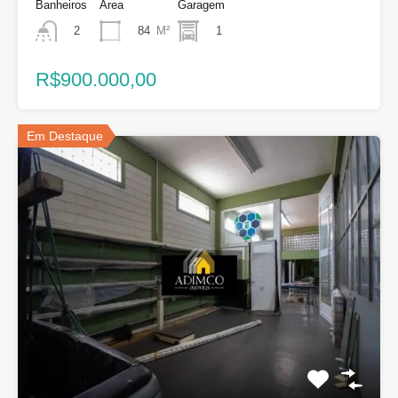
Banheiros
Área
Garagem
84
M²
1
2
R$900.000,00
Em Destaque