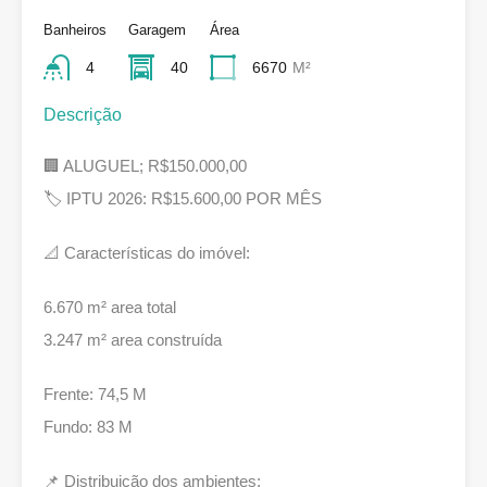
Banheiros
Garagem
Área
4
40
6670
M²
Descrição
🏢 ALUGUEL; R$150.000,00
🏷 IPTU 2026: R$15.600,00 POR MÊS
📐 Características do imóvel:
6.670 m² area total
3.247 m² area construída
Frente: 74,5 M
Fundo: 83 M
📌 Distribuição dos ambientes: