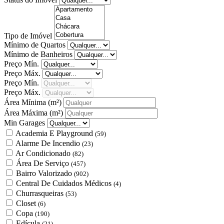
Tipo de Imóvel
Mínimo de Quartos
Mínimo de Banheiros
Preço Mín.
Preço Máx.
Preço Mín.
Preço Máx.
Área Mínima
(m²)
Área Máxima
(m²)
Min Garages
Academia E Playground
(59)
Alarme De Incendio
(23)
Ar Condicionado
(82)
Área De Serviço
(457)
Bairro Valorizado
(902)
Central De Cuidados Médicos
(4)
Churrasqueiras
(53)
Closet
(6)
Copa
(190)
Edícula
(21)