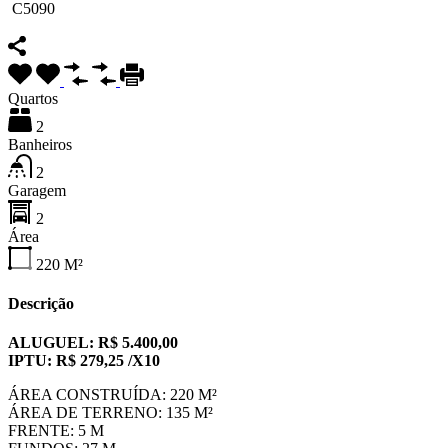
C5090
Quartos
2
Banheiros
2
Garagem
2
Área
220
M²
Descrição
ALUGUEL: R$ 5.400,00
IPTU: R$ 279,25 /X10
ÁREA CONSTRUÍDA: 220 M²
ÁREA DE TERRENO: 135 M²
FRENTE: 5 M