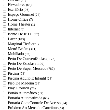
Elevadores
(68)
Escritório
(96)
Espaço Gourmet
(24)
Home Office
(7)
Home Theater
(1)
Internet
(6)
Isento De IPTU
(37)
Lazer
(183)
Marginal Tietê
(975)
Metrô Belém
(311)
Mobiliado
(36)
Perto De Conveniências
(1172)
Perto De Escolas
(1100)
Perto De Super Mercado
(787)
Piscina
(73)
Piscina Adulto E Infantil
(28)
Piso De Madeira
(28)
Play Grounds
(26)
Portão Automático
(59)
Portaria Automatizada
(65)
Portaria Com Controle De Acesso
(24)
Próximo Ao Mercado Carrefour
(23)