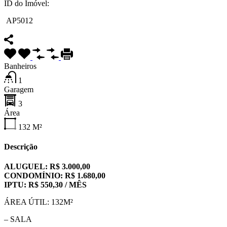
ID do Imóvel:
AP5012
Banheiros
1
Garagem
3
Área
132
M²
Descrição
ALUGUEL: R$ 3.000,00
CONDOMÍNIO: R$ 1.680,00
IPTU: R$ 550,30 / MÊS
ÁREA ÚTIL: 132M²
– SALA