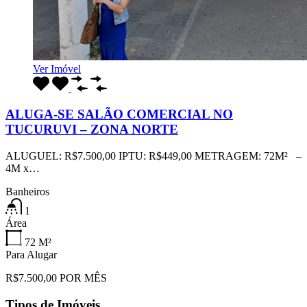
Ver Imóvel
ALUGA-SE SALÃO COMERCIAL NO
TUCURUVI – ZONA NORTE
ALUGUEL: R$7.500,00 IPTU: R$449,00 METRAGEM: 72M² –
4M x…
Banheiros
1
Área
72
M²
Para Alugar
R$7.500,00 POR MÊS
Tipos de Imóveis