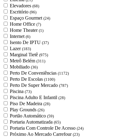
Elevadores
(68)
Escritório
(96)
Espaço Gourmet
(24)
Home Office
(7)
Home Theater
(1)
Internet
(6)
Isento De IPTU
(37)
Lazer
(183)
Marginal Tietê
(975)
Metrô Belém
(311)
Mobiliado
(36)
Perto De Conveniências
(1172)
Perto De Escolas
(1100)
Perto De Super Mercado
(787)
Piscina
(73)
Piscina Adulto E Infantil
(28)
Piso De Madeira
(28)
Play Grounds
(26)
Portão Automático
(59)
Portaria Automatizada
(65)
Portaria Com Controle De Acesso
(24)
Próximo Ao Mercado Carrefour
(23)