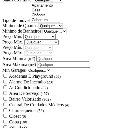
Tipo de Imóvel
Mínimo de Quartos
Mínimo de Banheiros
Preço Mín.
Preço Máx.
Preço Mín.
Preço Máx.
Área Mínima
(m²)
Área Máxima
(m²)
Min Garages
Academia E Playground
(59)
Alarme De Incendio
(23)
Ar Condicionado
(82)
Área De Serviço
(457)
Bairro Valorizado
(902)
Central De Cuidados Médicos
(4)
Churrasqueiras
(53)
Closet
(6)
Copa
(190)
Edícula
(21)