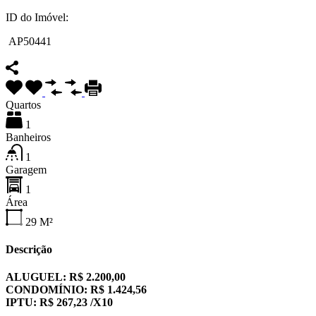
ID do Imóvel:
AP50441
Quartos
1
Banheiros
1
Garagem
1
Área
29
M²
Descrição
ALUGUEL: R$ 2.200,00
CONDOMÍNIO: R$ 1.424,56
IPTU: R$ 267,23 /X10