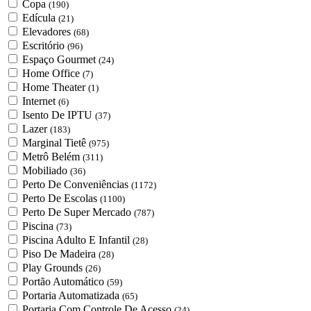
Copa
(190)
Edícula
(21)
Elevadores
(68)
Escritório
(96)
Espaço Gourmet
(24)
Home Office
(7)
Home Theater
(1)
Internet
(6)
Isento De IPTU
(37)
Lazer
(183)
Marginal Tietê
(975)
Metrô Belém
(311)
Mobiliado
(36)
Perto De Conveniências
(1172)
Perto De Escolas
(1100)
Perto De Super Mercado
(787)
Piscina
(73)
Piscina Adulto E Infantil
(28)
Piso De Madeira
(28)
Play Grounds
(26)
Portão Automático
(59)
Portaria Automatizada
(65)
Portaria Com Controle De Acesso
(24)