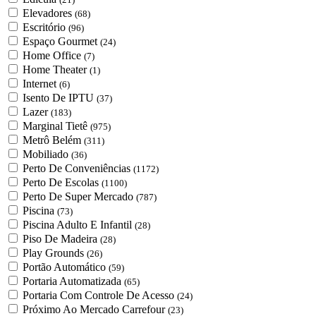
Elevadores
(68)
Escritório
(96)
Espaço Gourmet
(24)
Home Office
(7)
Home Theater
(1)
Internet
(6)
Isento De IPTU
(37)
Lazer
(183)
Marginal Tietê
(975)
Metrô Belém
(311)
Mobiliado
(36)
Perto De Conveniências
(1172)
Perto De Escolas
(1100)
Perto De Super Mercado
(787)
Piscina
(73)
Piscina Adulto E Infantil
(28)
Piso De Madeira
(28)
Play Grounds
(26)
Portão Automático
(59)
Portaria Automatizada
(65)
Portaria Com Controle De Acesso
(24)
Próximo Ao Mercado Carrefour
(23)