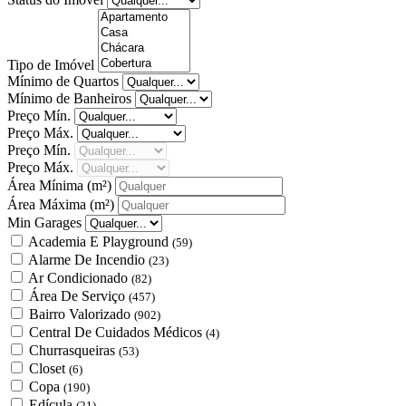
Tipo de Imóvel
Mínimo de Quartos
Mínimo de Banheiros
Preço Mín.
Preço Máx.
Preço Mín.
Preço Máx.
Área Mínima
(m²)
Área Máxima
(m²)
Min Garages
Academia E Playground
(59)
Alarme De Incendio
(23)
Ar Condicionado
(82)
Área De Serviço
(457)
Bairro Valorizado
(902)
Central De Cuidados Médicos
(4)
Churrasqueiras
(53)
Closet
(6)
Copa
(190)
Edícula
(21)