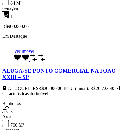
84
M²
Garagem
1
R$900.000,00
Em Destaque
Ver Imóvel
ALUGA-SE PONTO COMERCIAL NA JOÃO
XXIII – SP
🏢 ALUGUEL: R$R$20.000,00 IPTU (anual): R$20.723,40 📐
Características do imóvel:…
Banheiros
3
Área
700
M²