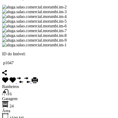
ID do Imóvel:
p1047
Banheiros
6
Garagem
24
Área