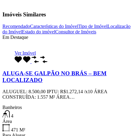
Imóveis Similares
Recomendado
Características do Imóvel
Tipo de Imóvel
Localização
do Imóvel
Estado do imóvel
Consultor de Imóveis
Em Destaque
Ver Imóvel
ALUGA-SE GALPÃO NO BRÁS – BEM
LOCALIZADO
ALUGUEL: 8.500,00 IPTU: R$1.272,14 /x10 ÁREA
CONSTRUÍDA: 1.557 M² ÁREA…
Banheiros
4
Área
471
M²
Para Alugar