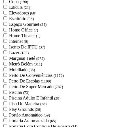
Copa
(190)
Edícula
(21)
Elevadores
(68)
Escritório
(96)
Espaço Gourmet
(24)
Home Office
(7)
Home Theater
(1)
Internet
(6)
Isento De IPTU
(37)
Lazer
(183)
Marginal Tietê
(975)
Metrô Belém
(311)
Mobiliado
(36)
Perto De Conveniências
(1172)
Perto De Escolas
(1100)
Perto De Super Mercado
(787)
Piscina
(73)
Piscina Adulto E Infantil
(28)
Piso De Madeira
(28)
Play Grounds
(26)
Portão Automático
(59)
Portaria Automatizada
(65)
Portaria Com Controle De Acesso
(24)