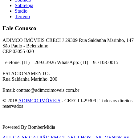
Sobreloja
Studio
Terreno
Fale Conosco
ADIMCO IMÓVEIS CRECI J-29309 Rua Saldanha Marinho, 147
São Paulo - Belenzinho
CEP 03055-020
Telefone: (11) – 2693-3926 WhatsApp: (11) – 9-7108-0015
ESTACIONAMENTO:
Rua Saldanha Marinho, 200
Email: contato@adimcoimoveis.com.br
© 2018
ADIMCO IMÓVEIS
- CRECI J-29309 | Todos os direitos
reservados
|
Powered By BomberMídia
ALUGA-SE GALPÃO EM GUARULHOS – SP
VENDE-SE