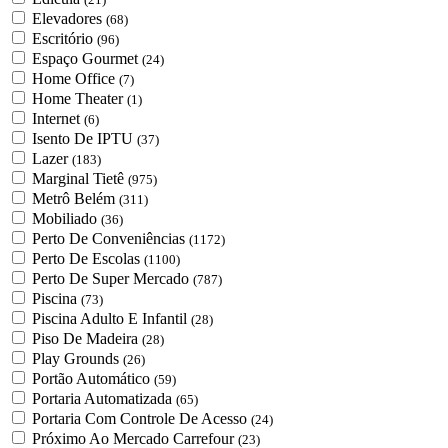
Elevadores
(68)
Escritório
(96)
Espaço Gourmet
(24)
Home Office
(7)
Home Theater
(1)
Internet
(6)
Isento De IPTU
(37)
Lazer
(183)
Marginal Tietê
(975)
Metrô Belém
(311)
Mobiliado
(36)
Perto De Conveniências
(1172)
Perto De Escolas
(1100)
Perto De Super Mercado
(787)
Piscina
(73)
Piscina Adulto E Infantil
(28)
Piso De Madeira
(28)
Play Grounds
(26)
Portão Automático
(59)
Portaria Automatizada
(65)
Portaria Com Controle De Acesso
(24)
Próximo Ao Mercado Carrefour
(23)