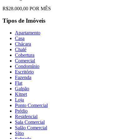
R$28.000,00 POR MÊS
Tipos de Imóveis
Apartamento
Casa
Chácara
Chalé
Cobertura
Comercial
Condomínio
Escritório
Fazenda
Flat
Galpão
Kitnet
Loja
Ponto Comercial
Prédio
Residencial
Sala Comercial
Salão Comercial
Sítio
Sobrado