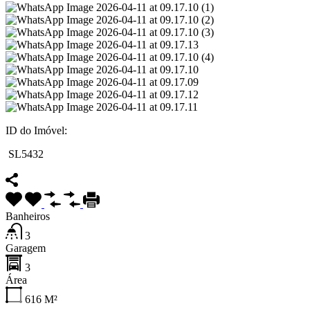
ID do Imóvel:
SL5432
Banheiros
3
Garagem
3
Área
616
M²