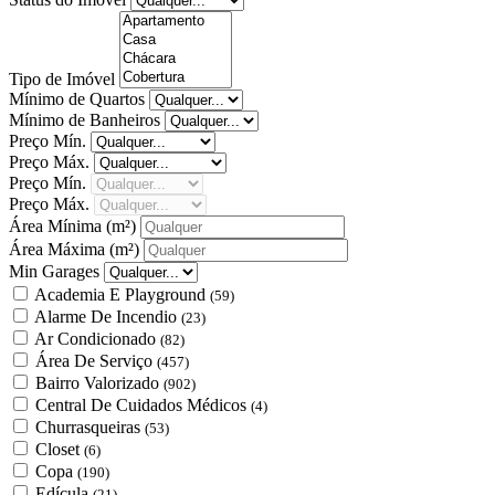
Tipo de Imóvel
Mínimo de Quartos
Mínimo de Banheiros
Preço Mín.
Preço Máx.
Preço Mín.
Preço Máx.
Área Mínima
(m²)
Área Máxima
(m²)
Min Garages
Academia E Playground
(59)
Alarme De Incendio
(23)
Ar Condicionado
(82)
Área De Serviço
(457)
Bairro Valorizado
(902)
Central De Cuidados Médicos
(4)
Churrasqueiras
(53)
Closet
(6)
Copa
(190)
Edícula
(21)