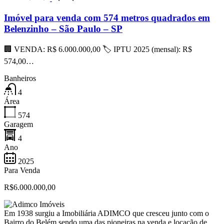
Imóvel para venda com 574 metros quadrados em
Belenzinho – São Paulo – SP
🏢 VENDA: R$ 6.000.000,00 🏷 IPTU 2025 (mensal): R$
574,00…
Banheiros
4
Área
574
Garagem
4
Ano
2025
Para Venda
R$6.000.000,00
Em 1938 surgiu a Imobiliária ADIMCO que cresceu junto com o
Bairro do Belém sendo uma das pioneiras na venda e locação de