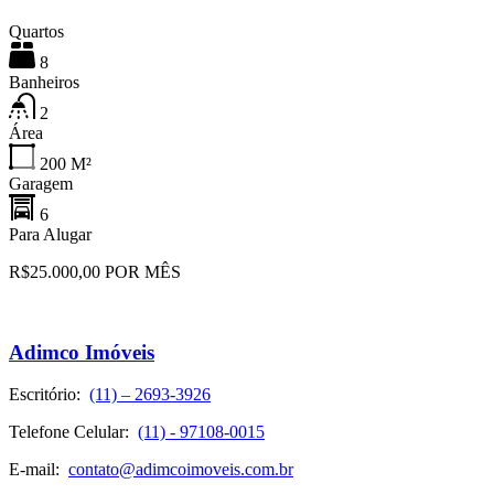
Quartos
8
Banheiros
2
Área
200
M²
Garagem
6
Para Alugar
R$25.000,00 POR MÊS
Adimco Imóveis
Escritório:
(11) – 2693-3926
Telefone Celular:
(11) - 97108-0015
E-mail:
contato@adimcoimoveis.com.br