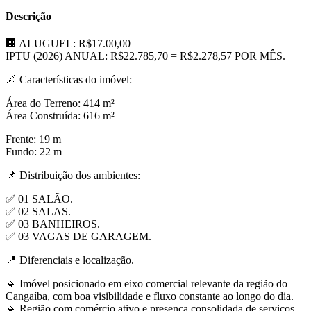
Descrição
🏢 ALUGUEL: R$17.00,00
IPTU (2026) ANUAL: R$22.785,70 = R$2.278,57 POR MÊS.
📐 Características do imóvel:
Área do Terreno: 414 m²
Área Construída: 616 m²
Frente: 19 m
Fundo: 22 m
📌 Distribuição dos ambientes:
✅ 01 SALÃO.
✅ 02 SALAS.
✅ 03 BANHEIROS.
✅ 03 VAGAS DE GARAGEM.
📍 Diferenciais e localização.
🔹 Imóvel posicionado em eixo comercial relevante da região do
Cangaíba, com boa visibilidade e fluxo constante ao longo do dia.
🔹 Região com comércio ativo e presença consolidada de serviços,