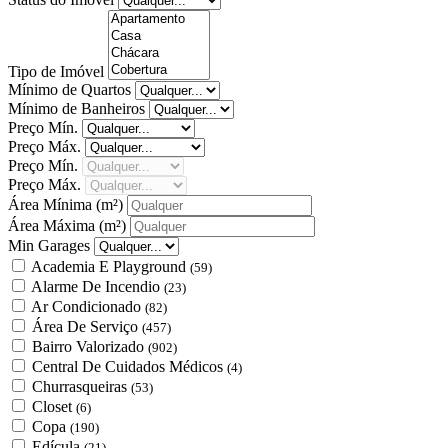
Tipo de Imóvel
Mínimo de Quartos
Mínimo de Banheiros
Preço Mín.
Preço Máx.
Preço Mín.
Preço Máx.
Área Mínima
(m²)
Área Máxima
(m²)
Min Garages
Academia E Playground
(59)
Alarme De Incendio
(23)
Ar Condicionado
(82)
Área De Serviço
(457)
Bairro Valorizado
(902)
Central De Cuidados Médicos
(4)
Churrasqueiras
(53)
Closet
(6)
Copa
(190)
Edícula
(21)