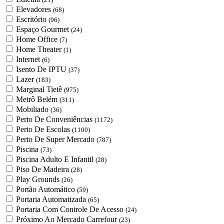
Elevadores
(68)
Escritório
(96)
Espaço Gourmet
(24)
Home Office
(7)
Home Theater
(1)
Internet
(6)
Isento De IPTU
(37)
Lazer
(183)
Marginal Tietê
(975)
Metrô Belém
(311)
Mobiliado
(36)
Perto De Conveniências
(1172)
Perto De Escolas
(1100)
Perto De Super Mercado
(787)
Piscina
(73)
Piscina Adulto E Infantil
(28)
Piso De Madeira
(28)
Play Grounds
(26)
Portão Automático
(59)
Portaria Automatizada
(65)
Portaria Com Controle De Acesso
(24)
Próximo Ao Mercado Carrefour
(23)