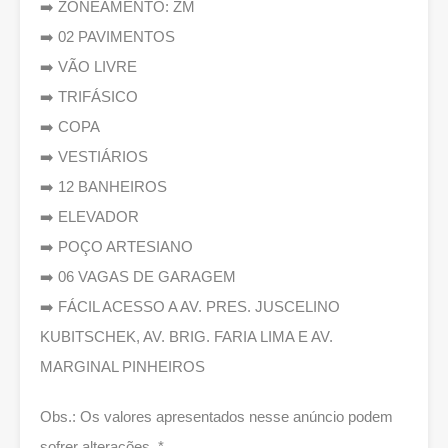
➡️ ZONEAMENTO: ZM
➡️ 02 PAVIMENTOS
➡️ VÃO LIVRE
➡️ TRIFÁSICO
➡️ COPA
➡️ VESTIÁRIOS
➡️ 12 BANHEIROS
➡️ ELEVADOR
➡️ POÇO ARTESIANO
➡️ 06 VAGAS DE GARAGEM
➡️ FÁCIL ACESSO A AV. PRES. JUSCELINO
KUBITSCHEK, AV. BRIG. FARIA LIMA E AV.
MARGINAL PINHEIROS
Obs.: Os valores apresentados nesse anúncio podem
sofrer alterações. *