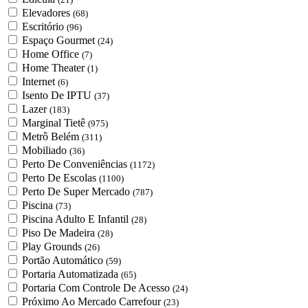
Elevadores
(68)
Escritório
(96)
Espaço Gourmet
(24)
Home Office
(7)
Home Theater
(1)
Internet
(6)
Isento De IPTU
(37)
Lazer
(183)
Marginal Tietê
(975)
Metrô Belém
(311)
Mobiliado
(36)
Perto De Conveniências
(1172)
Perto De Escolas
(1100)
Perto De Super Mercado
(787)
Piscina
(73)
Piscina Adulto E Infantil
(28)
Piso De Madeira
(28)
Play Grounds
(26)
Portão Automático
(59)
Portaria Automatizada
(65)
Portaria Com Controle De Acesso
(24)
Próximo Ao Mercado Carrefour
(23)