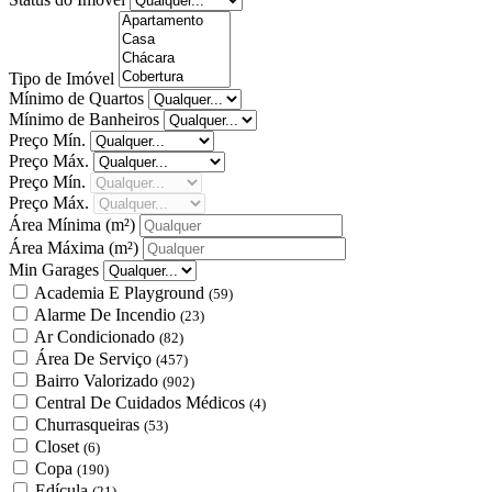
Tipo de Imóvel
Mínimo de Quartos
Mínimo de Banheiros
Preço Mín.
Preço Máx.
Preço Mín.
Preço Máx.
Área Mínima
(m²)
Área Máxima
(m²)
Min Garages
Academia E Playground
(59)
Alarme De Incendio
(23)
Ar Condicionado
(82)
Área De Serviço
(457)
Bairro Valorizado
(902)
Central De Cuidados Médicos
(4)
Churrasqueiras
(53)
Closet
(6)
Copa
(190)
Edícula
(21)